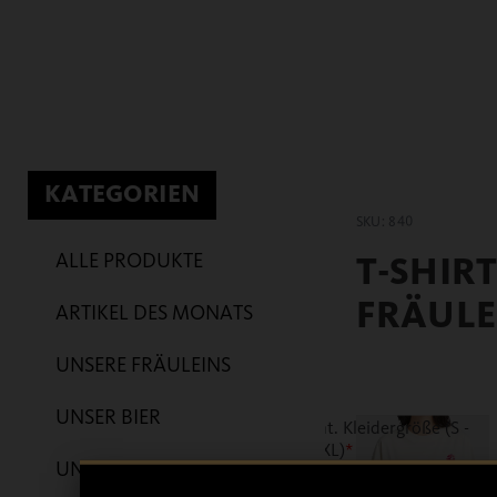
KATEGORIEN
SKU: 840
ALLE PRODUKTE
T-SHIR
FRÄULE
ARTIKEL DES MONATS
UNSERE FRÄULEINS
UNSER BIER
int. Kleidergröße (S -
3XL)
*
UNSER FENDT