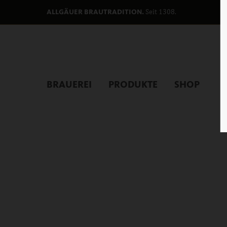
Seit 1308.
ALLGÄUER BRAUTRADITION.
BRAUEREI
PRODUKTE
SHOP