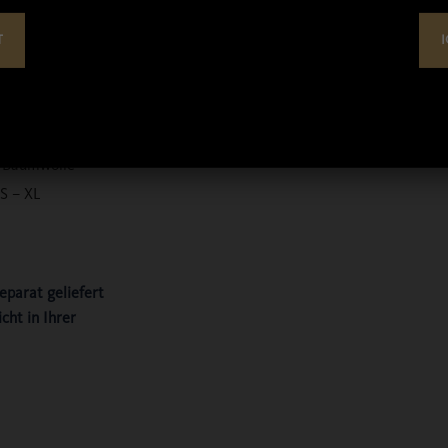
ein Wild vorne linke
T
I
Rücken im
% Baumwolle
S – XL
eparat geliefert
cht in Ihrer