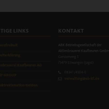
TIGE LINKS
KONTAKT
ABK Betriebsgesellschaft der
erefreiheit
Aktienbrauerei Kaufbeuren Gmb
lterklärung
Gerstenweg 3
73479 Ellwangen (Jagst)
enbrauerei Kaufbeuren AG
08341/4304-0
iT GROUP
verwaltung@ab-kf.de
uktreklamation melden