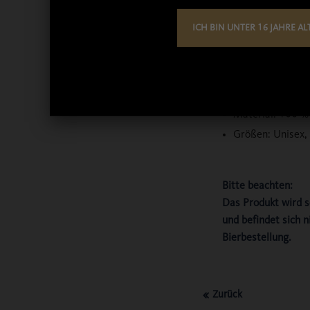
Farbe: weiß
pinkes ABK Fräul
ICH BIN UNTER 16 JAHRE AL
Brust
pinkes Logo am 
Nackenbereich
Rundkragen
Material: 100 
Größen: Unisex, 
Bitte beachten:
Das Produkt wird s
und befindet sich ni
Bierbestellung.
Zurück