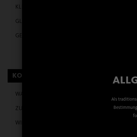
KLEIDUNG
19,94
€
GLÄSER
GESCHENKARTIKEL
KONTO
ALLG
WARENKORB
Als tradition
T-Shirt „unisex“
Bestimmunge
ZUR KASSE
fo
WIDERRUF