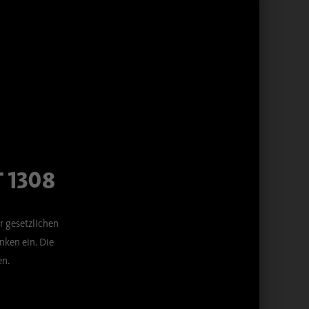
 1308
r gesetzlichen
ken ein. Die
en.