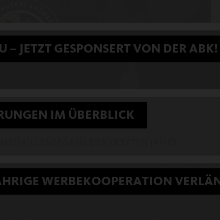
 – JETZT GESPONSERT VON DER ABK!
RUNGEN IM ÜBERBLICK
ÄHRIGE WERBEKOOPERATION VERLÄ
 nationalen und internationalen Wettbewerben.