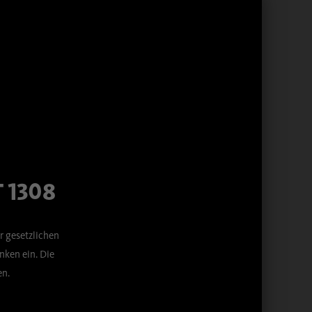
 Bieres!
 1308
r gesetzlichen
ken ein. Die
en.