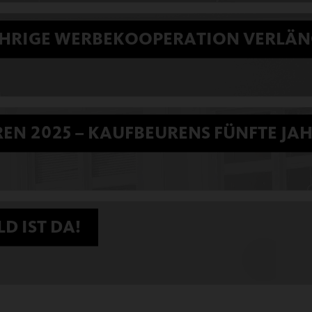
ÄHRIGE WERBEKOOPERATION VERLÄN
EN 2025 – KAUFBEURENS FÜNFTE JAH
estendorf - Abteilung Ringen, um ein weiteres
D IST DA!
 das älteste historische Kinderfest Bayerns –