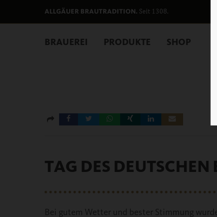
Seit 1308.
ALLGÄUER BRAUTRADITION.
BRAUEREI
PRODUKTE
SHOP
TAG DES DEUTSCHEN 
Bei gutem Wetter und bester Stimmung wurde 