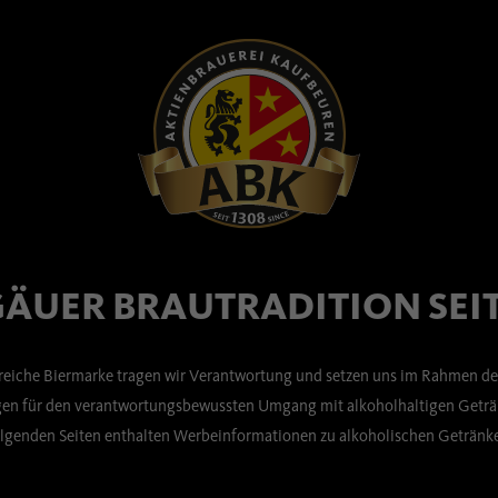
Tag mit uns gefeiert haben!
hr – wenn es wieder heißt: Prost auf den Tag des Deutschen
ÄUER BRAUTRADITION SEIT
sreiche Biermarke tragen wir Verantwortung und setzen uns im Rahmen de
n für den verantwortungsbewussten Umgang mit alkoholhaltigen Geträn
lgenden Seiten enthalten Werbeinformationen zu alkoholischen Getränk