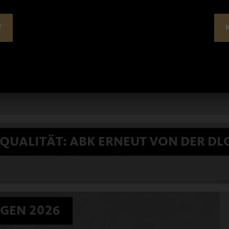
OSTENDORF
T
I
mmung – und den passenden Getränken!
 QUALITÄT: ABK ERNEUT VON DER DL
Erinnerungen.
GEN 2026