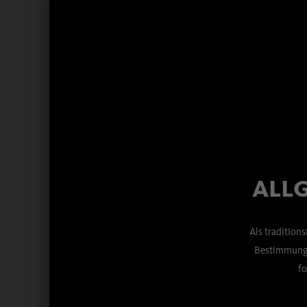
Ein herzliches Dankeschön an alle, die diesen 
Wir freuen uns schon jetzt auf das nächste Ja
Zurück
ALLG
Als tradition
Bestimmunge
fo