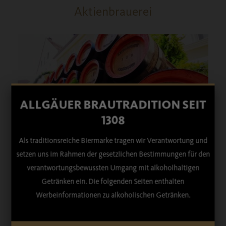
Aktienbrauerei
ALLGÄUER BRAUTRADITION SEIT
1308
Als traditionsreiche Biermarke tragen wir Verantwortung und
Erfreuliche Nachrichten aus unserer Heimatstadt.
setzen uns im Rahmen der gesetzlichen Bestimmungen für den
Verlängerung des Sponsoring-Vertrages mit der
DAS TÄNZELFEST KAUFBEUREN –
verantwortungsbewussten Umgang mit alkoholhaltigen
SpVgg Kaufbeuren, um ein weiteres Jahr.
KAUFBEURENS FÜNFTE…
Getränken ein. Die folgenden Seiten enthalten
Werbeinformationen zu alkoholischen Getränken.
16.
07.
2026