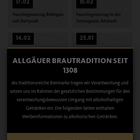
17.02
15.02
Faschingsumzug Bidingen
Faschingsumzug in der
mit Partyzelt
Schongauer Altstadt
14.02
25.01
Faschingsumzug
EC Peiting - Family Day
Biessenhofen mit
ALLGÄUER BRAUTRADITION SEIT
Partyzelt
1308
24.01
29.08
Als traditionsreiche Biermarke tragen wir Verantwortung und
setzen uns im Rahmen der gesetzlichen Bestimmungen für den
Faschingsball
101. Freischießen
verantwortungsbewussten Umgang mit alkoholhaltigen
Biessenhofen
Obergünzburg
Getränken ein. Die folgenden Seiten enthalten
Werbeinformationen zu alkoholischen Getränken.