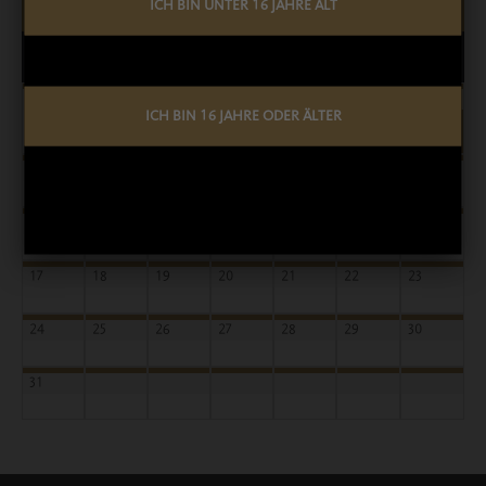
ICH BIN UNTER 16 JAHRE ALT
AUGUST 2026
< JULI 2026
MO
NTAG
DI
ENSTAG
MI
TTWOCH
DO
NNERSTAG
FR
EITAG
SA
MSTAG
SO
NNTAG
1
2
ICH BIN 16 JAHRE ODER ÄLTER
Waldfest
Waldfest
Waalhaupten
Waalhaupten
3
4
5
6
7
8
9
10
11
12
13
14
15
16
17
18
19
20
21
22
23
24
25
26
27
28
29
30
31