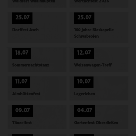
Waldfest Waalhaupten
Wertachfest 2026
25.07
25.07
Dorffest Asch
160 Jahre Blaskapelle
Schwabsoien
18.07
12.07
Sommernachtstanz
Weizenwagen-Treff
11.07
10.07
Almhüttenfest
Lagerleben
09.07
04.07
Tänzelfest
Gartenfest Oberdießen