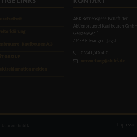
TIGE LINKS
KONTAKT
ABK Betriebsgesellschaft der
erefreiheit
Aktienbrauerei Kaufbeuren Gmb
lterklärung
Gerstenweg 3
73479 Ellwangen (Jagst)
enbrauerei Kaufbeuren AG
08341/4304-0
iT GROUP
verwaltung@ab-kf.de
uktreklamation melden
aufbeuren GmbH.
Impressu