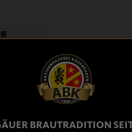
»ANNO 25« 0,50L
ÄUER BRAUTRADITION SEIT