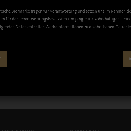
sreiche Biermarke tragen wir Verantwortung und setzen uns im Rahmen de
n für den verantwortungsbewussten Umgang mit alkoholhaltigen Geträn
lgenden Seiten enthalten Werbeinformationen zu alkoholischen Getränk
neinheit
*
T
I