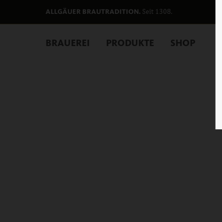
Seit 1308.
ALLGÄUER BRAUTRADITION.
BRAUEREI
PRODUKTE
SHOP