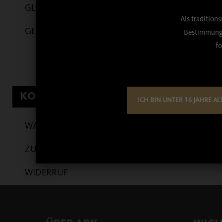
GLÄSER
Zu den Details
Als tradition
GESCHENKARTIKEL
Bestimmunge
Anzahl:
fo
Kartonage
KONTO
ICH BIN UNTER 16 JAHRE AL
WARENKORB
ZUR KASSE
WIDERRUF