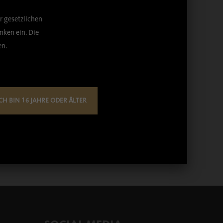
r gesetzlichen
ken ein. Die
en.
CH BIN 16 JAHRE ODER ÄLTER