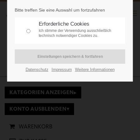
Bitte treffen Sie eine Auswahl um fortzufahren
Erforderliche Cookies
Ich stimme der Verwendung ausschließlich
technisch notwendiger Cookies zu.
WEBSHOP
Kategorie: Unser Bier
Datenschutz
Impressum
Weitere Informationen
KATEGORIEN ANZEIGEN
▾
KONTO AUSBLENDEN
▾
WARENKORB