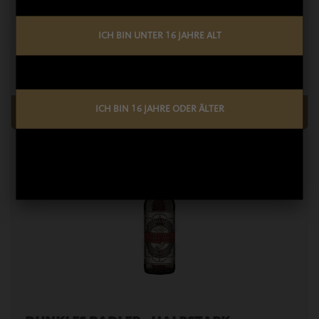
Anzahl:
ICH BIN UNTER 16 JAHRE ALT
Kartonageneinheit
*
ICH BIN 16 JAHRE ODER ÄLTER