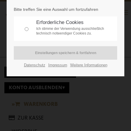
Bitte treffen Sie eine Auswahl um fortzufahren
Erforderliche Cookies
Ich stimme der Verwendung ausschließlich
technisch notwendiger Cookies zu.
WARENKORB
Datenschutz
Impressum
Weitere Informationen
KATEGORIEN ANZEIGEN
▾
KONTO AUSBLENDEN
▾
WARENKORB
ZUR KASSE