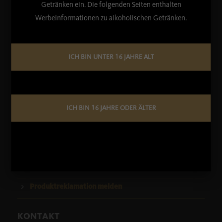
Getränken ein. Die folgenden Seiten enthalten
Werbeinformationen zu alkoholischen Getränken.
Nach 700 Jahren ist die Aktienbrauerei die letzte
Repräsentantin der Kaufbeurer Biertradition. Erfolg durch
Fortschritt und Tradition - dieses Konzept ist für die
Aktienbrauerei Kaufbeuren auch in Zukunft bindend.
ICH BIN UNTER 16 JAHRE ALT
WICHTIGE LINKS
Barrierefreiheit
ICH BIN 16 JAHRE ODER ÄLTER
Umwelterklärung
Aktienbrauerei Kaufbeuren AG
ROKiT GROUP
Produktreklamation melden
KONTAKT