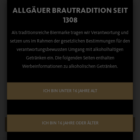
ALLGÄUER BRAUTRADITION SEIT
1308
Als traditionsreiche Biermarke tragen wir Verantwortung und
HELL »DAS BLAUE« 0,33 L
setzen uns im Rahmen der gesetzlichen Bestimmungen für den
verantwortungsbewussten Umgang mit alkoholhaltigen
Getränken ein. Die folgenden Seiten enthalten
Ab
22,88
€
Werbeinformationen zu alkoholischen Getränken.
Zu den Details
Anzahl:
ICH BIN UNTER 16 JAHRE ALT
Kartonageneinheit
*
ICH BIN 16 JAHRE ODER ÄLTER