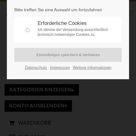
Bitte treffen Sie eine Auswahl um fortzufahren
Erforderliche Cookies
Ich stimme der Verwendung ausschließlich
technisch notwendiger Cookies zu.
WEBSHOP
Kategorie: Alle Produkte
Datenschutz
Impressum
Weitere Informationen
KATEGORIEN ANZEIGEN
▾
KONTO AUSBLENDEN
▾
WARENKORB